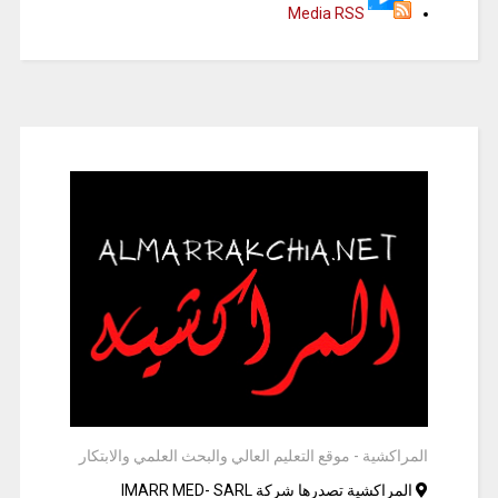
Media RSS
المراكشية - موقع التعليم العالي والبحث العلمي والابتكار
المراكشية تصدرها شركة IMARR MED- SARL