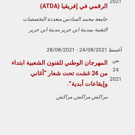
a
ت
2021
الرقمي في إفريقيا (ATDA)
t
ن
جامعة محمد السادس متعددة التخصصات
i
ق
التقنية بمدينة ابن جرير
مدينة ابن جرير
o
ل
n
أغسط
24/08/2021
-
28/08/2021
س
المهرجان الوطني للفنون الشعبية ابتداء
24
من 24 غشت تحت شعار “أغاني
2021
وإيقاعات أبدية”.
مراكش
مراكش, مراكش