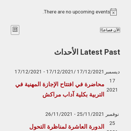
There are no upcoming events.
V
٪
الآن فصاعدًا
L
i
ح
i
s
s
t
د
e
ط
Latest Past الأحداث
د
w
ر
ت
s
ق
ديسمبر
17/12/2021 /17/12/2021
-
17/12/2021
ا
N
17
ع
محاضرة في افتتاح الإجازة المهنية في
ر
2021
a
ر
التربية بكلية آداب مراكش
ي
v
ض
خ
i
ا
نوفمبر
25/11/2021
-
26/11/2021
.
g
ل
25
الدورة العاشرة لمناظرة التحول