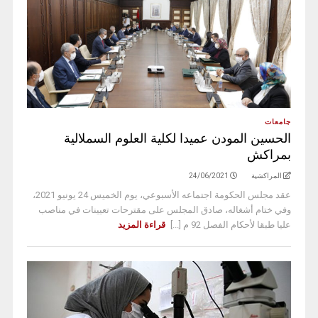
جامعات
الحسين المودن عميدا لكلية العلوم السملالية
بمراكش
المراكشية
24/06/2021
عقد مجلس الحكومة اجتماعه الأسبوعي، يوم الخميس 24 يونيو 2021،
وفي ختام أشغاله، صادق المجلس على مقترحات تعيينات في مناصب
عليا طبقا لأحكام الفصل 92 م [...]
قراءة المزيد