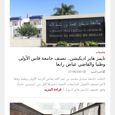
جامعات
تايمز هاير اديكيشن.. تصنف جامعة فاس الأولى
وطنيا والقاضي عياض رابعا
المراكشية
27/06/2021
احتلت جامعة سيدي محمد بن عبد الله بفاس الرتبة الأولى وطنيا وفقا
لآخر تصنيف لأفضل الجامعات الفتية (عمرها أقل من خمسين عاما)،
وفق تصنيف (تايمز هاير اديو [...]
قراءة المزيد