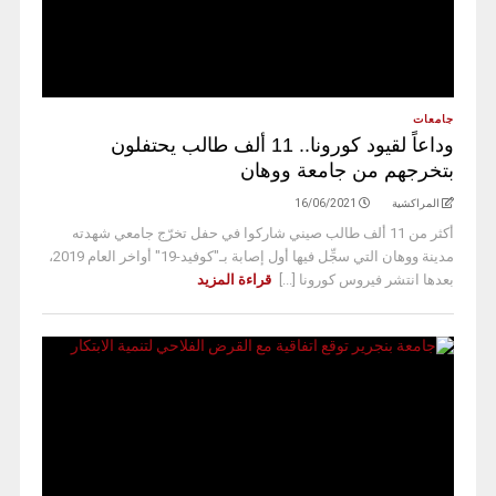
جامعات
وداعاً لقيود كورونا.. 11 ألف طالب يحتفلون
بتخرجهم من جامعة ووهان
المراكشية
16/06/2021
أكثر من 11 ألف طالب صيني شاركوا في حفل تخرّج جامعي شهدته
مدينة ووهان التي سجِّل فيها أول إصابة بـ"كوفيد-19" أواخر العام 2019،
بعدها انتشر فيروس كورونا [...]
قراءة المزيد